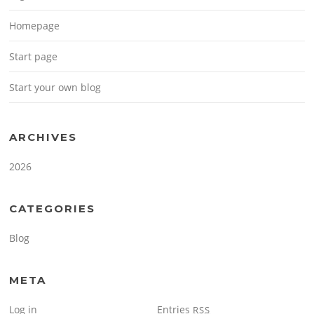
Homepage
Start page
Start your own blog
ARCHIVES
2026
CATEGORIES
Blog
META
Log in
Entries
RSS